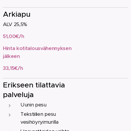
Arkiapu
ALV 25,5%
51,00€/h
Hinta kotitalousvähennyksen
jälkeen
33,15€/h
Erikseen tilattavia
palveluja
Uunin pesu
Tekstiilien pesu
vesihöyryimurilla